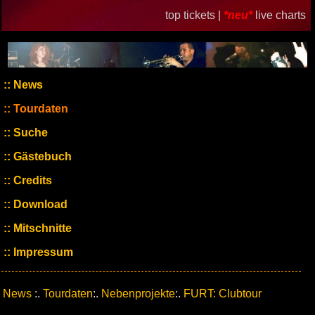
top tickets |
*neu*
live charts
News
Tourdaten
Suche
Gästebuch
Credits
Download
Mitschnitte
Impressum
News
:.
Tourdaten
:.
Nebenprojekte
:.
FURT: Clubtour