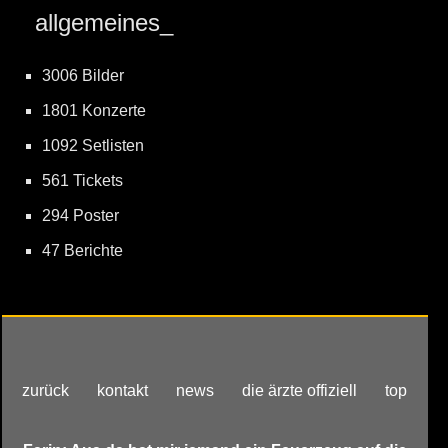
allgemeines_
3006 Bilder
1801 Konzerte
1092 Setlisten
561 Tickets
294 Poster
47 Berichte
zurück
kontakt
news
die ärzte offiziell
top