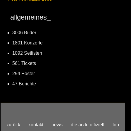
allgemeines_
3006 Bilder
1801 Konzerte
1092 Setlisten
561 Tickets
294 Poster
47 Berichte
zurück
kontakt
news
die ärzte offiziell
top