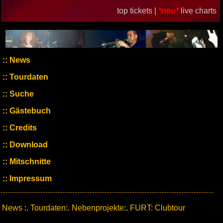
top tickets |
*neu*
live charts
News
Tourdaten
Suche
Gästebuch
Credits
Download
Mitschnitte
Impressum
News
:.
Tourdaten
:.
Nebenprojekte
:.
FURT: Clubtour