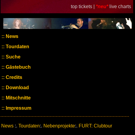
top tickets |
*neu*
live charts
News
Tourdaten
Suche
Gästebuch
Credits
Download
Mitschnitte
Impressum
News
:.
Tourdaten
:.
Nebenprojekte
:.
FURT: Clubtour