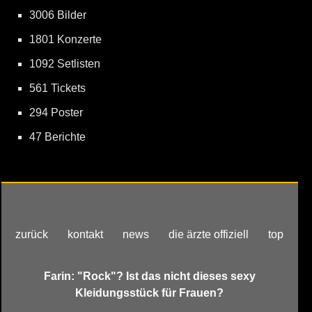
3006 Bilder
1801 Konzerte
1092 Setlisten
561 Tickets
294 Poster
47 Berichte
zurück
kontakt
news
die ärzte offiziell
top
Farin: "Rock"? Ist das nicht dieses sexy
Kleidungsstück für Frauen?