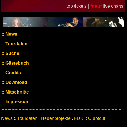
top tickets |
*neu*
live charts
News
Tourdaten
Suche
Gästebuch
Credits
Download
Mitschnitte
Impressum
News
:.
Tourdaten
:.
Nebenprojekte
:.
FURT: Clubtour