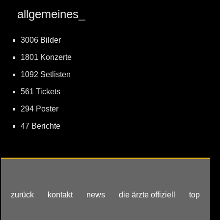
allgemeines_
3006 Bilder
1801 Konzerte
1092 Setlisten
561 Tickets
294 Poster
47 Berichte
zurück
kontakt
news
die ärzte offiziell
top