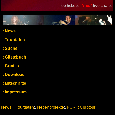
top tickets |
*neu*
live charts
News
Tourdaten
Suche
Gästebuch
Credits
Download
Mitschnitte
Impressum
News
:.
Tourdaten
:.
Nebenprojekte
:.
FURT: Clubtour