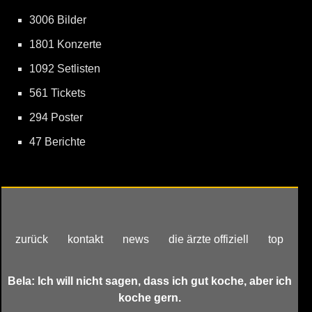
3006 Bilder
1801 Konzerte
1092 Setlisten
561 Tickets
294 Poster
47 Berichte
zurück
kontakt
news
die ärzte offiziell
top
Bela: Ich will nicht sagen, dass ich gut koche, aber ich
koche gern.