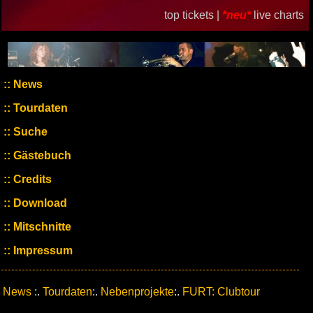
top tickets |
*neu*
live charts
News
Tourdaten
Suche
Gästebuch
Credits
Download
Mitschnitte
Impressum
News
:.
Tourdaten
:.
Nebenprojekte
:.
FURT: Clubtour