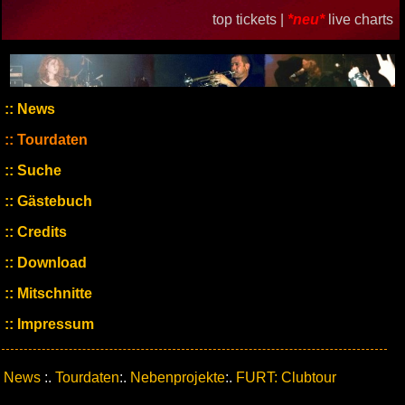
top tickets |
*neu*
live charts
News
Tourdaten
Suche
Gästebuch
Credits
Download
Mitschnitte
Impressum
News
:.
Tourdaten
:.
Nebenprojekte
:.
FURT: Clubtour