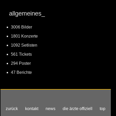
allgemeines_
3006 Bilder
1801 Konzerte
1092 Setlisten
561 Tickets
294 Poster
47 Berichte
zurück
kontakt
news
die ärzte offiziell
top