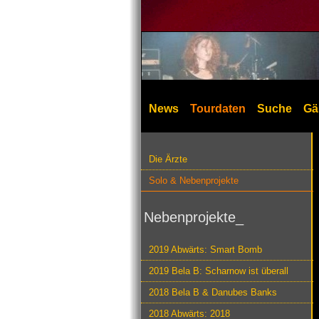
News
Tourdaten
Suche
Gä
Die Ärzte
Solo & Nebenprojekte
Nebenprojekte_
2019 Abwärts: Smart Bomb
2019 Bela B: Scharnow ist überall
2018 Bela B & Danubes Banks
2018 Abwärts: 2018