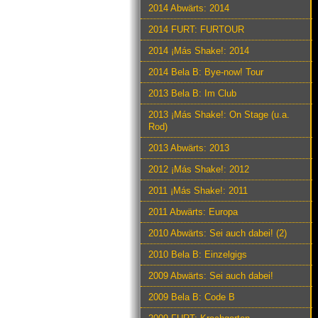
2014 Abwärts: 2014
2014 FURT: FURTOUR
2014 ¡Más Shake!: 2014
2014 Bela B: Bye-now! Tour
2013 Bela B: Im Club
2013 ¡Más Shake!: On Stage (u.a.
Rod)
2013 Abwärts: 2013
2012 ¡Más Shake!: 2012
2011 ¡Más Shake!: 2011
2011 Abwärts: Europa
2010 Abwärts: Sei auch dabei! (2)
2010 Bela B: Einzelgigs
2009 Abwärts: Sei auch dabei!
2009 Bela B: Code B