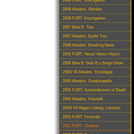
2009 FURT: Krachgarten
2008 Abwärts: Oktober
2008 FURT: Krachgarten
2007 Bela B: Tour
2007 Abwärts: Epofit Tour
2006 Abwärts: Breaking News
2006 FURT: Heiss! Heiss! Heiss!
2006 Bela B: Bela B.s Bingo-Show
2005/ 06 Abwärts: Einzelgigs
2005 Abwärts: Staatskapelle
2005 FURT: Sonnenblumen of Death
2004 Abwärts: Karstadt
2003/ 04 Hagen Liebing: Lesetour
2003 FURT: Festivals
2002 FURT: Clubtour