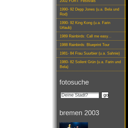
2002 FURT: Festivals
1990- 92 Depp Jones (u.a. Bela und
Rod)
1990- 92 King Kong (u.a. Farin
Urlaub)
1989 Rainbirds: Call me easy...
1988 Rainbirds: Blueprint Tour
1981- 84 Frau Suurbier (u.a. Sahnie)
1980- 82 Soilent Grün (u.a. Farin und
Bela)
fotosuche
bremen 2003