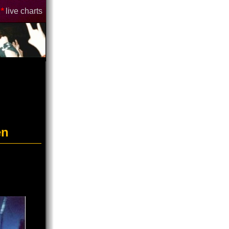
*
live charts
en