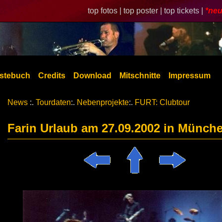
top fotos |
top poster |
top tickets |
*neu
stebuch
Credits
Download
Mitschnitte
Impressum
News
:.
Tourdaten
:.
Nebenprojekte
:.
FURT: Clubtour
Farin Urlaub am 27.09.2002 in Münch