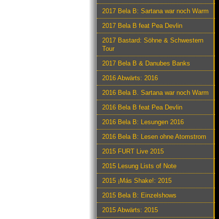
2017 Bela B: Sartana war noch Warm
2017 Bela B feat Pea Devlin
2017 Bastard: Söhne & Schwestern
Tour
2017 Bela B & Danubes Banks
2016 Abwärts: 2016
2016 Bela B. Sartana war noch Warm
2016 Bela B feat Pea Devlin
2016 Bela B: Lesungen 2016
2016 Bela B: Lesen ohne Atomstrom
2015 FURT Live 2015
2015 Lesung Lists of Note
2015 ¡Más Shake!: 2015
2015 Bela B: Einzelshows
2015 Abwärts: 2015