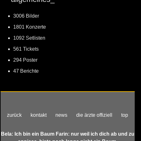
3006 Bilder
1801 Konzerte
1092 Setlisten
561 Tickets
294 Poster
47 Berichte
zurück
kontakt
news
die ärzte offiziell
top
Bela: Ich bin ein Baum Farin: nur weil ich dich ab und zu