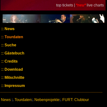
top tickets |
*neu*
live charts
News
Tourdaten
Suche
Gästebuch
Credits
Download
Mitschnitte
Impressum
News
:.
Tourdaten
:.
Nebenprojekte
:.
FURT: Clubtour