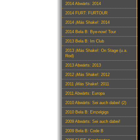
2014 Abwärts: 2014
2014 FURT: FURTOUR
2014 ¡Más Shake!: 2014
2014 Bela B: Bye-now! Tour
2013 Bela B: Im Club
2013 ¡Más Shake!: On Stage (u.a.
Rod)
2013 Abwärts: 2013
2012 ¡Más Shake!: 2012
2011 ¡Más Shake!: 2011
2011 Abwärts: Europa
2010 Abwärts: Sei auch dabei! (2)
2010 Bela B: Einzelgigs
2009 Abwärts: Sei auch dabei!
2009 Bela B: Code B