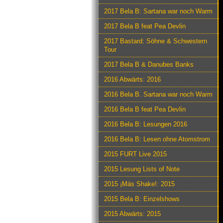
2017 Bela B: Sartana war noch Warm
2017 Bela B feat Pea Devlin
2017 Bastard: Söhne & Schwestern
Tour
2017 Bela B & Danubes Banks
2016 Abwärts: 2016
2016 Bela B. Sartana war noch Warm
2016 Bela B feat Pea Devlin
2016 Bela B: Lesungen 2016
2016 Bela B: Lesen ohne Atomstrom
2015 FURT Live 2015
2015 Lesung Lists of Note
2015 ¡Más Shake!: 2015
2015 Bela B: Einzelshows
2015 Abwärts: 2015