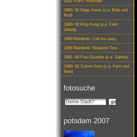
2002 FURT: Festivals
1990- 92 Depp Jones (u.a. Bela und
Rod)
1990- 92 King Kong (u.a. Farin
Urlaub)
1989 Rainbirds: Call me easy...
1988 Rainbirds: Blueprint Tour
1981- 84 Frau Suurbier (u.a. Sahnie)
1980- 82 Soilent Grün (u.a. Farin und
Bela)
fotosuche
potsdam 2007