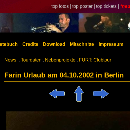
top fotos |
top poster |
top tickets |
*neu
stebuch
Credits
Download
Mitschnitte
Impressum
News
:.
Tourdaten
:.
Nebenprojekte
:.
FURT: Clubtour
Farin Urlaub am 04.10.2002 in Berlin