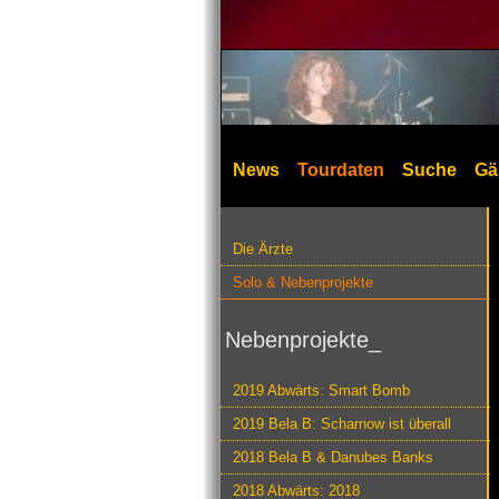
News
Tourdaten
Suche
Gä
Die Ärzte
Solo & Nebenprojekte
Nebenprojekte_
2019 Abwärts: Smart Bomb
2019 Bela B: Scharnow ist überall
2018 Bela B & Danubes Banks
2018 Abwärts: 2018