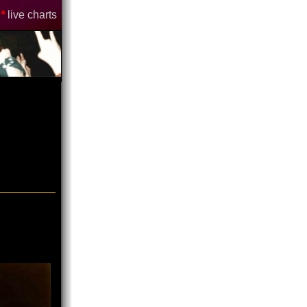
*
live charts