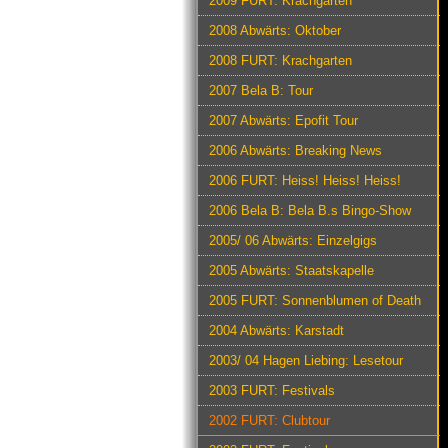
2009 FURT: Krachgarten
2008 Abwärts: Oktober
2008 FURT: Krachgarten
2007 Bela B: Tour
2007 Abwärts: Epofit Tour
2006 Abwärts: Breaking News
2006 FURT: Heiss! Heiss! Heiss!
2006 Bela B: Bela B.s Bingo-Show
2005/ 06 Abwärts: Einzelgigs
2005 Abwärts: Staatskapelle
2005 FURT: Sonnenblumen of Death
2004 Abwärts: Karstadt
2003/ 04 Hagen Liebing: Lesetour
2003 FURT: Festivals
2002 FURT: Clubtour