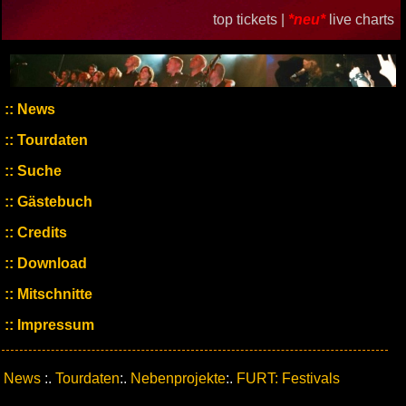
top tickets |
*neu*
live charts
News
Tourdaten
Suche
Gästebuch
Credits
Download
Mitschnitte
Impressum
News
:.
Tourdaten
:.
Nebenprojekte
:.
FURT: Festivals