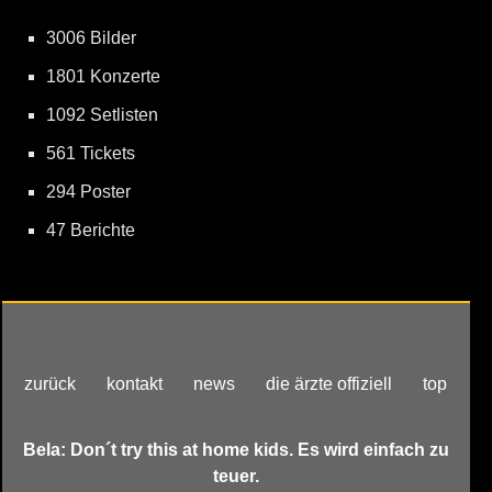
3006 Bilder
1801 Konzerte
1092 Setlisten
561 Tickets
294 Poster
47 Berichte
zurück
kontakt
news
die ärzte offiziell
top
Bela: Don´t try this at home kids. Es wird einfach zu
teuer.