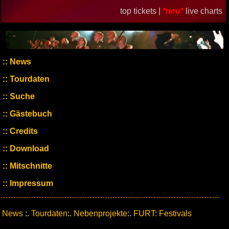
top tickets |
*neu*
live charts
News
Tourdaten
Suche
Gästebuch
Credits
Download
Mitschnitte
Impressum
News
:.
Tourdaten
:.
Nebenprojekte
:.
FURT: Festivals