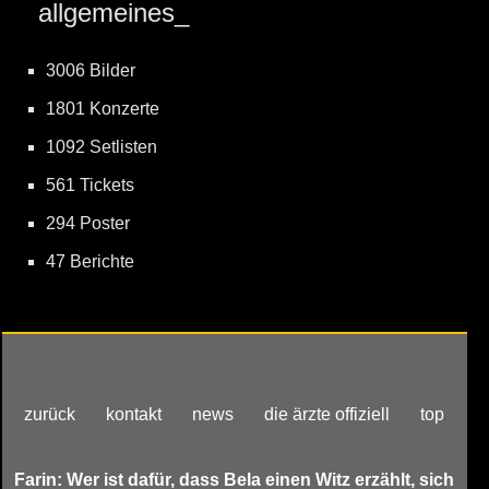
allgemeines_
3006 Bilder
1801 Konzerte
1092 Setlisten
561 Tickets
294 Poster
47 Berichte
zurück
kontakt
news
die ärzte offiziell
top
Farin: Wer ist dafür, dass Bela einen Witz erzählt, sich