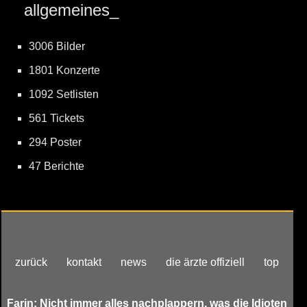
allgemeines_
3006 Bilder
1801 Konzerte
1092 Setlisten
561 Tickets
294 Poster
47 Berichte
zurück
kontakt
news
die ärzte offiziell
top
Farin: Nicht immer alles nachplappern, was die Idioten