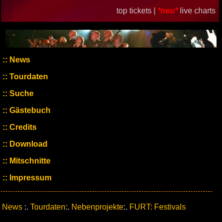
top tickets |
*neu*
live charts
News
Tourdaten
Suche
Gästebuch
Credits
Download
Mitschnitte
Impressum
News
:.
Tourdaten
:.
Nebenprojekte
:.
FURT: Festivals