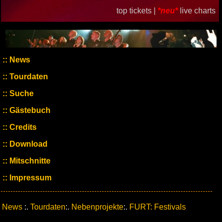
top tickets |
*neu*
live charts
News
Tourdaten
Suche
Gästebuch
Credits
Download
Mitschnitte
Impressum
News
:.
Tourdaten
:.
Nebenprojekte
:.
FURT: Festivals