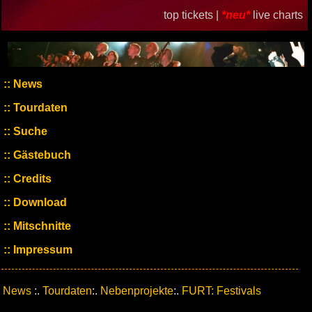
top tickets |
*neu*
live charts
News
Tourdaten
Suche
Gästebuch
Credits
Download
Mitschnitte
Impressum
News
:.
Tourdaten
:.
Nebenprojekte
:.
FURT: Festivals