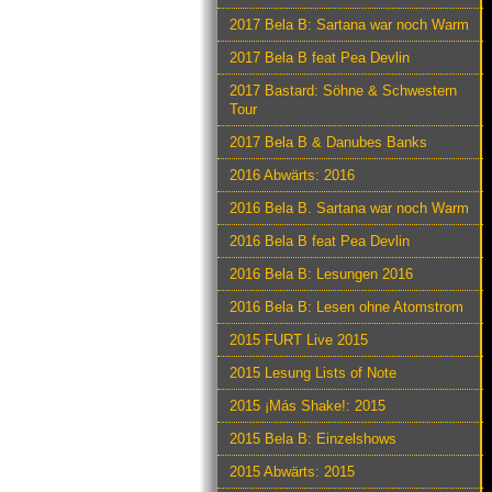
2017 Bela B: Sartana war noch Warm
2017 Bela B feat Pea Devlin
2017 Bastard: Söhne & Schwestern
Tour
2017 Bela B & Danubes Banks
2016 Abwärts: 2016
2016 Bela B. Sartana war noch Warm
2016 Bela B feat Pea Devlin
2016 Bela B: Lesungen 2016
2016 Bela B: Lesen ohne Atomstrom
2015 FURT Live 2015
2015 Lesung Lists of Note
2015 ¡Más Shake!: 2015
2015 Bela B: Einzelshows
2015 Abwärts: 2015