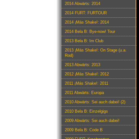
2014 Abwärts: 2014
2014 FURT: FURTOUR
2014 ¡Más Shake!: 2014
2014 Bela B: Bye-now! Tour
2013 Bela B: Im Club
2013 ¡Más Shake!: On Stage (u.a.
Rod)
2013 Abwärts: 2013
2012 ¡Más Shake!: 2012
2011 ¡Más Shake!: 2011
2011 Abwärts: Europa
2010 Abwärts: Sei auch dabei! (2)
2010 Bela B: Einzelgigs
2009 Abwärts: Sei auch dabei!
2009 Bela B: Code B