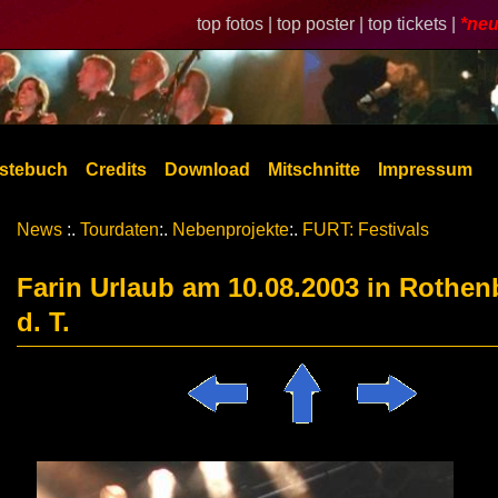
top fotos |
top poster |
top tickets |
*neu
stebuch
Credits
Download
Mitschnitte
Impressum
News
:.
Tourdaten
:.
Nebenprojekte
:.
FURT: Festivals
Farin Urlaub am 10.08.2003 in Rothen
d. T.