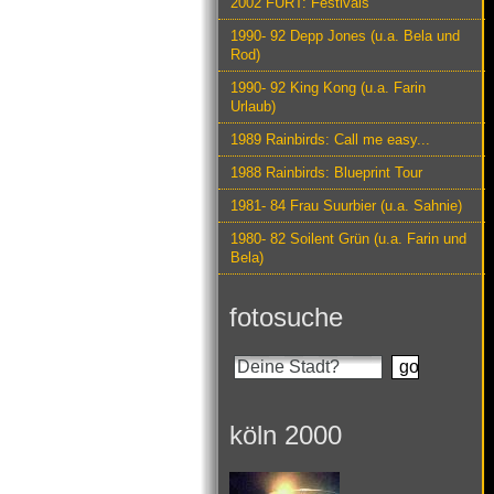
2002 FURT: Festivals
1990- 92 Depp Jones (u.a. Bela und
Rod)
1990- 92 King Kong (u.a. Farin
Urlaub)
1989 Rainbirds: Call me easy...
1988 Rainbirds: Blueprint Tour
1981- 84 Frau Suurbier (u.a. Sahnie)
1980- 82 Soilent Grün (u.a. Farin und
Bela)
fotosuche
köln 2000