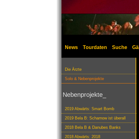
News
Tourdaten
Suche
Gä
Die Ärzte
Solo & Nebenprojekte
Nebenprojekte_
2019 Abwärts: Smart Bomb
2019 Bela B: Scharnow ist überall
2018 Bela B & Danubes Banks
2018 Abwärts: 2018