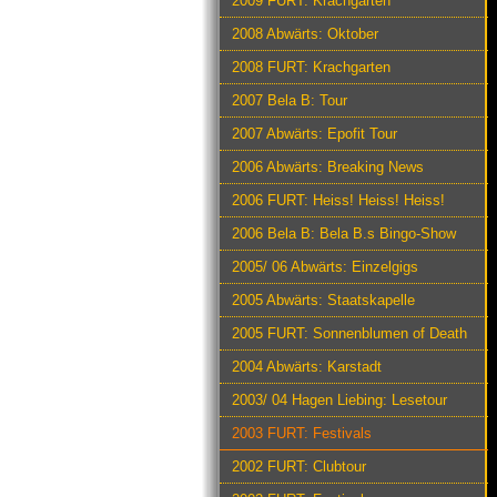
2009 FURT: Krachgarten
2008 Abwärts: Oktober
2008 FURT: Krachgarten
2007 Bela B: Tour
2007 Abwärts: Epofit Tour
2006 Abwärts: Breaking News
2006 FURT: Heiss! Heiss! Heiss!
2006 Bela B: Bela B.s Bingo-Show
2005/ 06 Abwärts: Einzelgigs
2005 Abwärts: Staatskapelle
2005 FURT: Sonnenblumen of Death
2004 Abwärts: Karstadt
2003/ 04 Hagen Liebing: Lesetour
2003 FURT: Festivals
2002 FURT: Clubtour