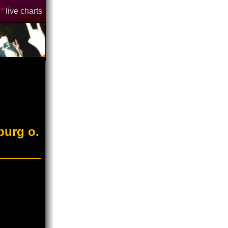
*
live charts
burg o.