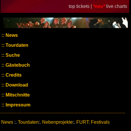
top tickets |
*neu*
live charts
News
Tourdaten
Suche
Gästebuch
Credits
Download
Mitschnitte
Impressum
News
:.
Tourdaten
:.
Nebenprojekte
:.
FURT: Festivals