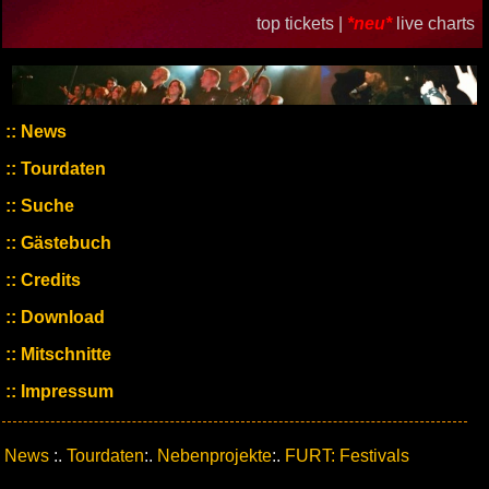
top tickets |
*neu*
live charts
News
Tourdaten
Suche
Gästebuch
Credits
Download
Mitschnitte
Impressum
News
:.
Tourdaten
:.
Nebenprojekte
:.
FURT: Festivals