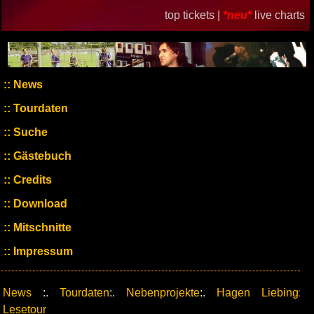
top tickets |
*neu*
live charts
News
Tourdaten
Suche
Gästebuch
Credits
Download
Mitschnitte
Impressum
News
:.
Tourdaten
:.
Nebenprojekte
:.
Hagen Liebing:
Lesetour