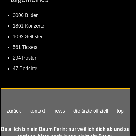
3006 Bilder
1801 Konzerte
1092 Setlisten
561 Tickets
294 Poster
47 Berichte
zurück
kontakt
news
die ärzte offiziell
top
Bela: Ich bin ein Baum Farin: nur weil ich dich ab und zu