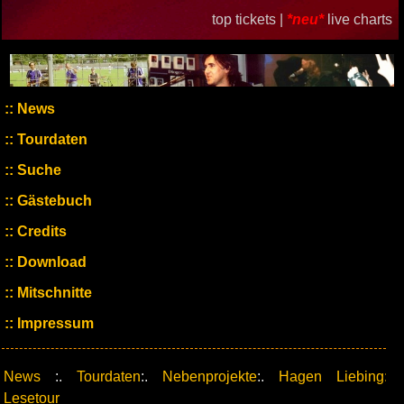
top tickets |
*neu*
live charts
News
Tourdaten
Suche
Gästebuch
Credits
Download
Mitschnitte
Impressum
News
:.
Tourdaten
:.
Nebenprojekte
:.
Hagen Liebing:
Lesetour