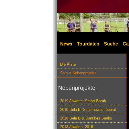
News
Tourdaten
Suche
Gä
Die Ärzte
Solo & Nebenprojekte
Nebenprojekte_
2019 Abwärts: Smart Bomb
2019 Bela B: Scharnow ist überall
2018 Bela B & Danubes Banks
2018 Abwärts: 2018