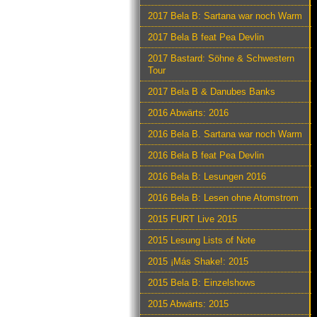
2017 Bela B: Sartana war noch Warm
2017 Bela B feat Pea Devlin
2017 Bastard: Söhne & Schwestern
Tour
2017 Bela B & Danubes Banks
2016 Abwärts: 2016
2016 Bela B. Sartana war noch Warm
2016 Bela B feat Pea Devlin
2016 Bela B: Lesungen 2016
2016 Bela B: Lesen ohne Atomstrom
2015 FURT Live 2015
2015 Lesung Lists of Note
2015 ¡Más Shake!: 2015
2015 Bela B: Einzelshows
2015 Abwärts: 2015