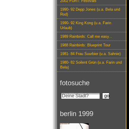
2002 FURT: Festivals
1990- 92 Depp Jones (u.a. Bela und
Rod)
1990- 92 King Kong (u.a. Farin
Urlaub)
1989 Rainbirds: Call me easy...
1988 Rainbirds: Blueprint Tour
1981- 84 Frau Suurbier (u.a. Sahnie)
1980- 82 Soilent Grün (u.a. Farin und
Bela)
fotosuche
berlin 1999