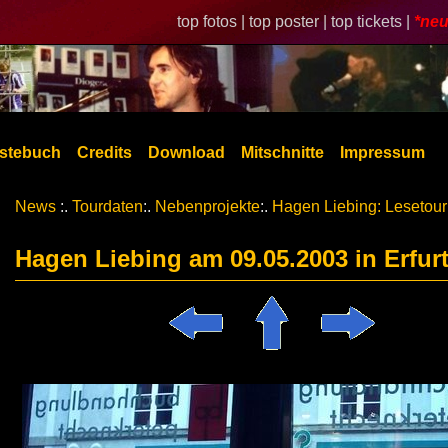
top fotos |
top poster |
top tickets |
*neu
stebuch
Credits
Download
Mitschnitte
Impressum
News
:.
Tourdaten
:.
Nebenprojekte
:.
Hagen Liebing: Lesetour
Hagen Liebing am 09.05.2003 in Erfur