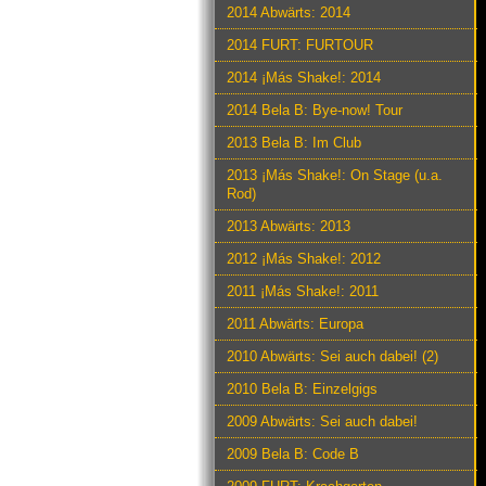
2014 Abwärts: 2014
2014 FURT: FURTOUR
2014 ¡Más Shake!: 2014
2014 Bela B: Bye-now! Tour
2013 Bela B: Im Club
2013 ¡Más Shake!: On Stage (u.a.
Rod)
2013 Abwärts: 2013
2012 ¡Más Shake!: 2012
2011 ¡Más Shake!: 2011
2011 Abwärts: Europa
2010 Abwärts: Sei auch dabei! (2)
2010 Bela B: Einzelgigs
2009 Abwärts: Sei auch dabei!
2009 Bela B: Code B