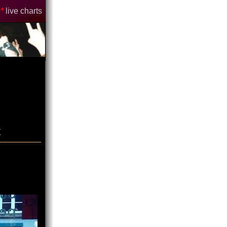
*
live charts
t