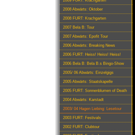
2009 FURT: Krachgarten
2008 Abwärts: Oktober
2008 FURT: Krachgarten
2007 Bela B: Tour
2007 Abwärts: Epofit Tour
2006 Abwärts: Breaking News
2006 FURT: Heiss! Heiss! Heiss!
2006 Bela B: Bela B.s Bingo-Show
2005/ 06 Abwärts: Einzelgigs
2005 Abwärts: Staatskapelle
2005 FURT: Sonnenblumen of Death
2004 Abwärts: Karstadt
2003/ 04 Hagen Liebing: Lesetour
2003 FURT: Festivals
2002 FURT: Clubtour