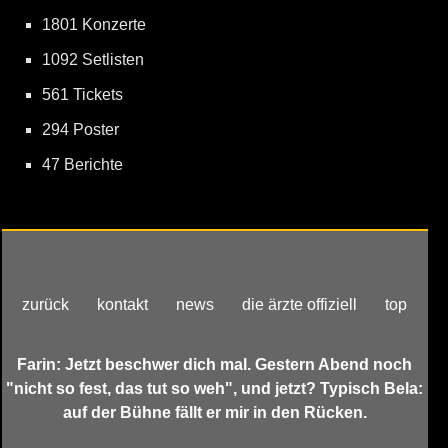
1801 Konzerte
1092 Setlisten
561 Tickets
294 Poster
47 Berichte
zurück
kontakt
news
die ärzte offiziell
top
Farin: Jetzt beschwer dich mal. Gestern Abend noch
"nicht so fest, das tut so weh", und jetzt? Typisch Bela:
auf der Bühne fällt er mir in den Rücken.