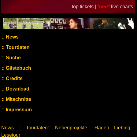
top tickets |
*neu*
live charts
News
Tourdaten
Suche
Gästebuch
Credits
Download
Mitschnitte
Impressum
News
:.
Tourdaten
:.
Nebenprojekte
:.
Hagen Liebing:
Lesetour