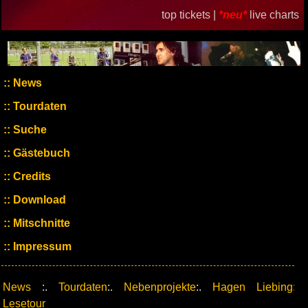
top tickets |
*neu*
live charts
News
Tourdaten
Suche
Gästebuch
Credits
Download
Mitschnitte
Impressum
News
:.
Tourdaten
:.
Nebenprojekte
:.
Hagen Liebing:
Lesetour