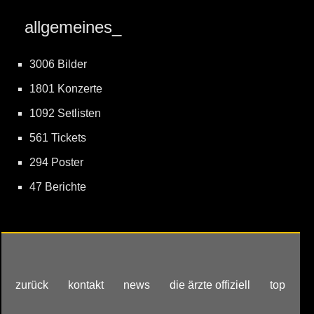
allgemeines_
3006 Bilder
1801 Konzerte
1092 Setlisten
561 Tickets
294 Poster
47 Berichte
zurück
kontakt
news
die ärzte offiziell
top