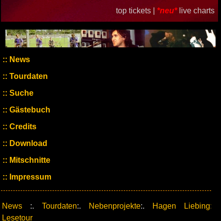
top tickets |
*neu*
live charts
News
Tourdaten
Suche
Gästebuch
Credits
Download
Mitschnitte
Impressum
News
:.
Tourdaten
:.
Nebenprojekte
:.
Hagen Liebing:
Lesetour