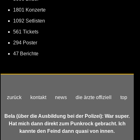
1801 Konzerte
1092 Setlisten
561 Tickets
294 Poster
47 Berichte
zurück
kontakt
news
die ärzte offiziell
top
Bela (über die Ausbildung bei der Polizei): War super.
Hat mich dann direkt zum Punkrock gebracht. Ich
kannte den Feind dann quasi von innen.