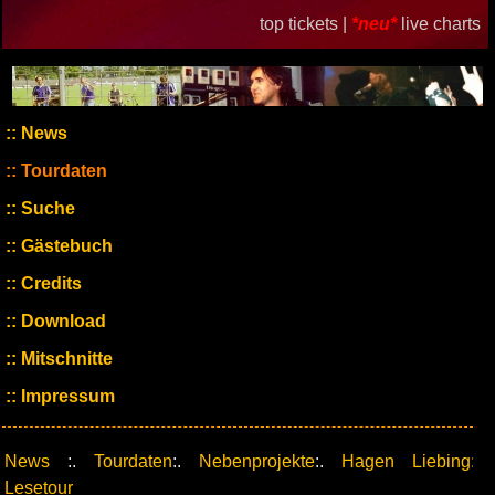
top tickets |
*neu*
live charts
News
Tourdaten
Suche
Gästebuch
Credits
Download
Mitschnitte
Impressum
News
:.
Tourdaten
:.
Nebenprojekte
:.
Hagen Liebing:
Lesetour