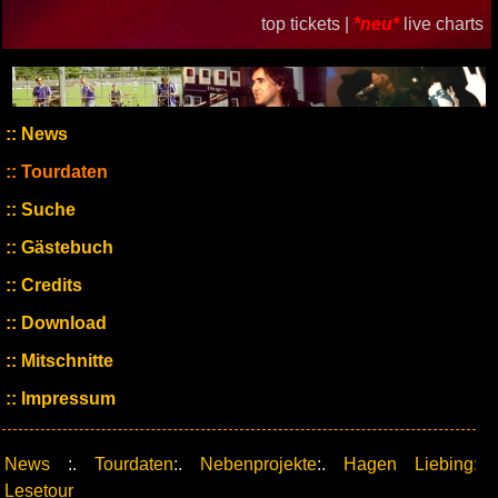
top tickets |
*neu*
live charts
News
Tourdaten
Suche
Gästebuch
Credits
Download
Mitschnitte
Impressum
News
:.
Tourdaten
:.
Nebenprojekte
:.
Hagen Liebing:
Lesetour