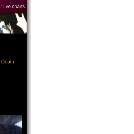
*
live charts
 Death