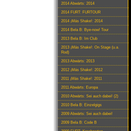
2014 Abwärts: 2014
2014 FURT: FURTOUR
2014 ¡Más Shake!: 2014
2014 Bela B: Bye-now! Tour
2013 Bela B: Im Club
2013 ¡Más Shake!: On Stage (u.a.
Rod)
2013 Abwärts: 2013
2012 ¡Más Shake!: 2012
2011 ¡Más Shake!: 2011
2011 Abwärts: Europa
2010 Abwärts: Sei auch dabei! (2)
2010 Bela B: Einzelgigs
2009 Abwärts: Sei auch dabei!
2009 Bela B: Code B