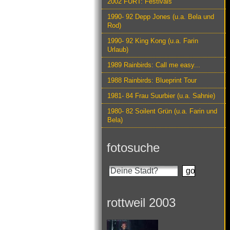
2002 FURT: Festivals
1990- 92 Depp Jones (u.a. Bela und
Rod)
1990- 92 King Kong (u.a. Farin
Urlaub)
1989 Rainbirds: Call me easy...
1988 Rainbirds: Blueprint Tour
1981- 84 Frau Suurbier (u.a. Sahnie)
1980- 82 Soilent Grün (u.a. Farin und
Bela)
fotosuche
rottweil 2003