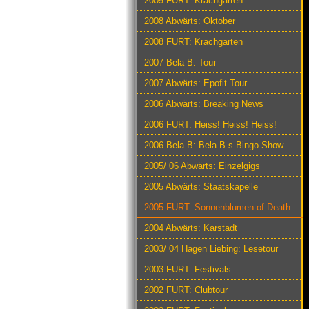
2009 FURT: Krachgarten
2008 Abwärts: Oktober
2008 FURT: Krachgarten
2007 Bela B: Tour
2007 Abwärts: Epofit Tour
2006 Abwärts: Breaking News
2006 FURT: Heiss! Heiss! Heiss!
2006 Bela B: Bela B.s Bingo-Show
2005/ 06 Abwärts: Einzelgigs
2005 Abwärts: Staatskapelle
2005 FURT: Sonnenblumen of Death
2004 Abwärts: Karstadt
2003/ 04 Hagen Liebing: Lesetour
2003 FURT: Festivals
2002 FURT: Clubtour