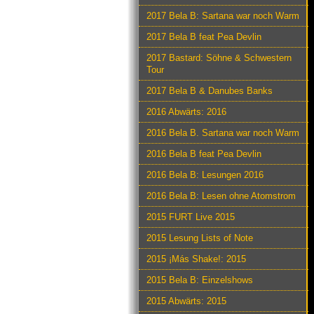
2017 Bela B: Sartana war noch Warm
2017 Bela B feat Pea Devlin
2017 Bastard: Söhne & Schwestern
Tour
2017 Bela B & Danubes Banks
2016 Abwärts: 2016
2016 Bela B. Sartana war noch Warm
2016 Bela B feat Pea Devlin
2016 Bela B: Lesungen 2016
2016 Bela B: Lesen ohne Atomstrom
2015 FURT Live 2015
2015 Lesung Lists of Note
2015 ¡Más Shake!: 2015
2015 Bela B: Einzelshows
2015 Abwärts: 2015