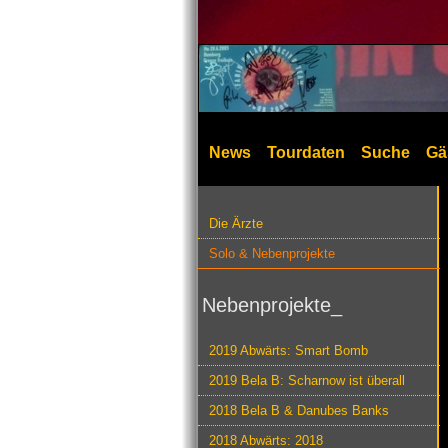
News
Tourdaten
Suche
Gä
Die Ärzte
Solo & Nebenprojekte
Nebenprojekte_
2019 Abwärts: Smart Bomb
2019 Bela B: Scharnow ist überall
2018 Bela B & Danubes Banks
2018 Abwärts: 2018