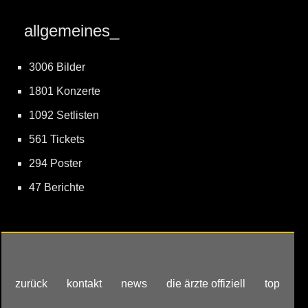
allgemeines_
3006 Bilder
1801 Konzerte
1092 Setlisten
561 Tickets
294 Poster
47 Berichte
zurück
kontakt
news
die ärzte offiziell
top