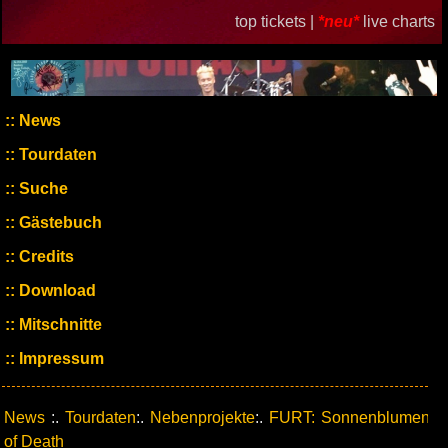
top tickets |
*neu*
live charts
News
Tourdaten
Suche
Gästebuch
Credits
Download
Mitschnitte
Impressum
News
:.
Tourdaten
:.
Nebenprojekte
:.
FURT: Sonnenblumen
of Death