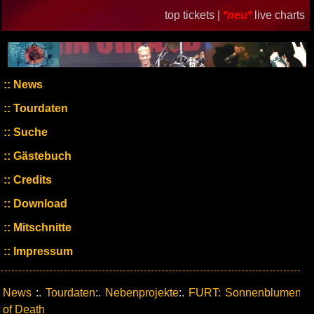
top tickets |
*neu*
live charts
News
Tourdaten
Suche
Gästebuch
Credits
Download
Mitschnitte
Impressum
News
:.
Tourdaten
:.
Nebenprojekte
:.
FURT: Sonnenblumen
of Death