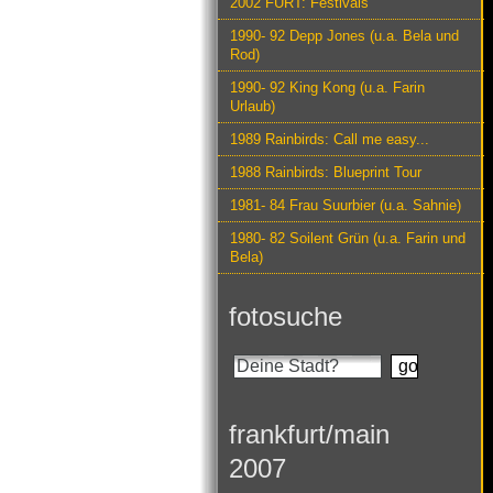
2002 FURT: Festivals
1990- 92 Depp Jones (u.a. Bela und
Rod)
1990- 92 King Kong (u.a. Farin
Urlaub)
1989 Rainbirds: Call me easy...
1988 Rainbirds: Blueprint Tour
1981- 84 Frau Suurbier (u.a. Sahnie)
1980- 82 Soilent Grün (u.a. Farin und
Bela)
fotosuche
frankfurt/main
2007