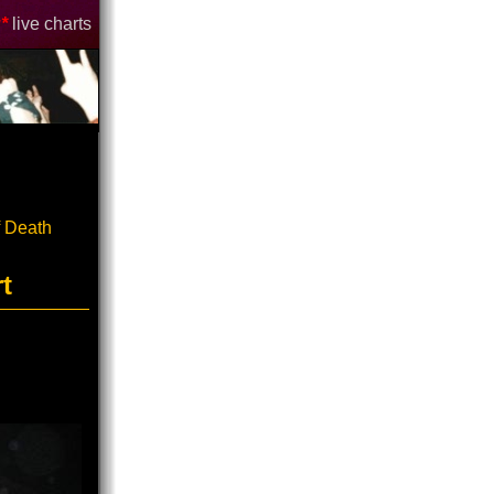
*
live charts
 Death
t