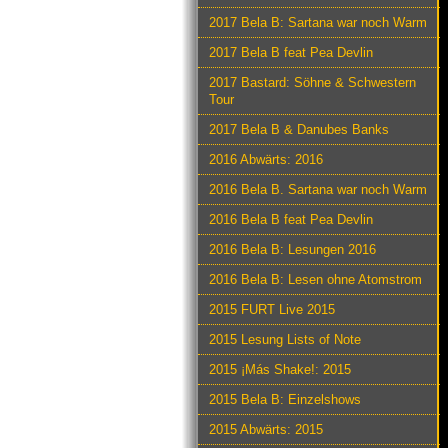
2017 Bela B: Sartana war noch Warm
2017 Bela B feat Pea Devlin
2017 Bastard: Söhne & Schwestern
Tour
2017 Bela B & Danubes Banks
2016 Abwärts: 2016
2016 Bela B. Sartana war noch Warm
2016 Bela B feat Pea Devlin
2016 Bela B: Lesungen 2016
2016 Bela B: Lesen ohne Atomstrom
2015 FURT Live 2015
2015 Lesung Lists of Note
2015 ¡Más Shake!: 2015
2015 Bela B: Einzelshows
2015 Abwärts: 2015