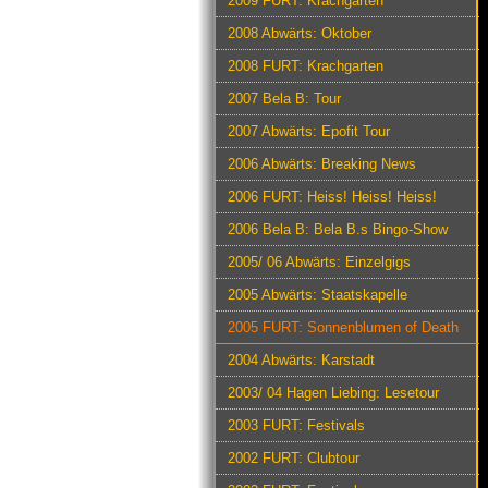
2009 FURT: Krachgarten
2008 Abwärts: Oktober
2008 FURT: Krachgarten
2007 Bela B: Tour
2007 Abwärts: Epofit Tour
2006 Abwärts: Breaking News
2006 FURT: Heiss! Heiss! Heiss!
2006 Bela B: Bela B.s Bingo-Show
2005/ 06 Abwärts: Einzelgigs
2005 Abwärts: Staatskapelle
2005 FURT: Sonnenblumen of Death
2004 Abwärts: Karstadt
2003/ 04 Hagen Liebing: Lesetour
2003 FURT: Festivals
2002 FURT: Clubtour