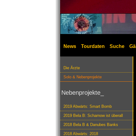
News
Tourdaten
Suche
Gä
Die Ärzte
Solo & Nebenprojekte
Nebenprojekte_
2019 Abwärts: Smart Bomb
2019 Bela B: Scharnow ist überall
2018 Bela B & Danubes Banks
2018 Abwärts: 2018