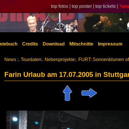
top fotos |
top poster |
top tickets |
*neu
stebuch
Credits
Download
Mitschnitte
Impressum
News
:.
Tourdaten
:.
Nebenprojekte
:.
FURT: Sonnenblumen of
Farin Urlaub am 17.07.2005 in Stuttgar