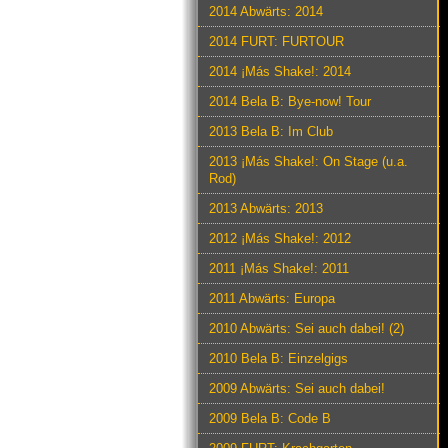
2014 Abwärts: 2014
2014 FURT: FURTOUR
2014 ¡Más Shake!: 2014
2014 Bela B: Bye-now! Tour
2013 Bela B: Im Club
2013 ¡Más Shake!: On Stage (u.a.
Rod)
2013 Abwärts: 2013
2012 ¡Más Shake!: 2012
2011 ¡Más Shake!: 2011
2011 Abwärts: Europa
2010 Abwärts: Sei auch dabei! (2)
2010 Bela B: Einzelgigs
2009 Abwärts: Sei auch dabei!
2009 Bela B: Code B