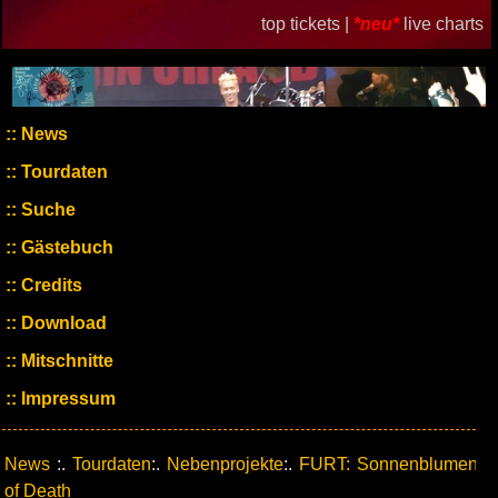
top tickets |
*neu*
live charts
News
Tourdaten
Suche
Gästebuch
Credits
Download
Mitschnitte
Impressum
News
:.
Tourdaten
:.
Nebenprojekte
:.
FURT: Sonnenblumen
of Death