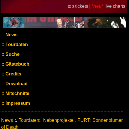
top tickets |
*neu*
live charts
News
Tourdaten
Suche
Gästebuch
Credits
Download
Mitschnitte
Impressum
News
:.
Tourdaten
:.
Nebenprojekte
:.
FURT: Sonnenblumen
of Death