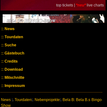
top tickets |
*neu*
live charts
News
Tourdaten
Suche
Gästebuch
Credits
Download
Mitschnitte
Impressum
News
:.
Tourdaten
:.
Nebenprojekte
:.
Bela B: Bela B.s Bingo-
Show