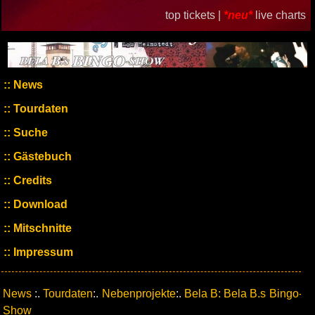
top tickets |
*neu*
live charts
News
Tourdaten
Suche
Gästebuch
Credits
Download
Mitschnitte
Impressum
News
:.
Tourdaten
:.
Nebenprojekte
:.
Bela B: Bela B.s Bingo-
Show