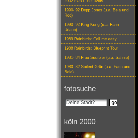
2002 FURT: Festivals
1990- 92 Depp Jones (u.a. Bela und
Rod)
1990- 92 King Kong (u.a. Farin
Urlaub)
1989 Rainbirds: Call me easy...
1988 Rainbirds: Blueprint Tour
1981- 84 Frau Suurbier (u.a. Sahnie)
1980- 82 Soilent Grün (u.a. Farin und
Bela)
fotosuche
köln 2000