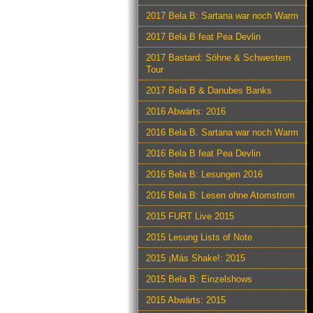
2017 Bela B: Sartana war noch Warm
2017 Bela B feat Pea Devlin
2017 Bastard: Söhne & Schwestern
Tour
2017 Bela B & Danubes Banks
2016 Abwärts: 2016
2016 Bela B. Sartana war noch Warm
2016 Bela B feat Pea Devlin
2016 Bela B: Lesungen 2016
2016 Bela B: Lesen ohne Atomstrom
2015 FURT Live 2015
2015 Lesung Lists of Note
2015 ¡Más Shake!: 2015
2015 Bela B: Einzelshows
2015 Abwärts: 2015