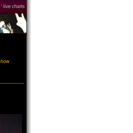
*
live charts
-Show