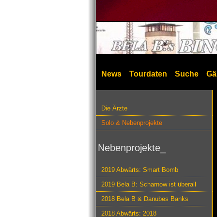
News
Tourdaten
Suche
Gä
Die Ärzte
Solo & Nebenprojekte
Nebenprojekte_
2019 Abwärts: Smart Bomb
2019 Bela B: Scharnow ist überall
2018 Bela B & Danubes Banks
2018 Abwärts: 2018