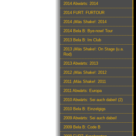
2014 Abwärts: 2014
2014 FURT: FURTOUR
2014 ¡Más Shake!: 2014
2014 Bela B: Bye-now! Tour
2013 Bela B: Im Club
2013 ¡Más Shake!: On Stage (u.a.
Rod)
2013 Abwärts: 2013
2012 ¡Más Shake!: 2012
2011 ¡Más Shake!: 2011
2011 Abwärts: Europa
2010 Abwärts: Sei auch dabei! (2)
2010 Bela B: Einzelgigs
2009 Abwärts: Sei auch dabei!
2009 Bela B: Code B