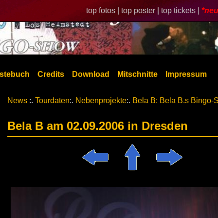
top fotos |
top poster |
top tickets |
*neu
stebuch
Credits
Download
Mitschnitte
Impressum
News
:.
Tourdaten
:.
Nebenprojekte
:.
Bela B: Bela B.s Bingo
Bela B am 02.09.2006 in Dresden