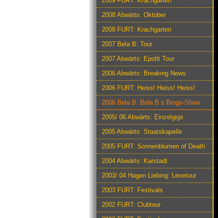
2009 FURT: Krachgarten
2008 Abwärts: Oktober
2008 FURT: Krachgarten
2007 Bela B: Tour
2007 Abwärts: Epofit Tour
2006 Abwärts: Breaking News
2006 FURT: Heiss! Heiss! Heiss!
2006 Bela B: Bela B.s Bingo-Show
2005/ 06 Abwärts: Einzelgigs
2005 Abwärts: Staatskapelle
2005 FURT: Sonnenblumen of Death
2004 Abwärts: Karstadt
2003/ 04 Hagen Liebing: Lesetour
2003 FURT: Festivals
2002 FURT: Clubtour