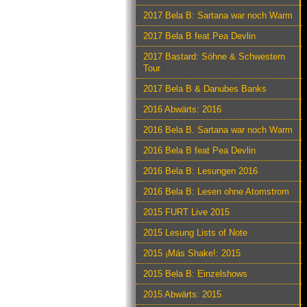
2017 Bela B: Sartana war noch Warm
2017 Bela B feat Pea Devlin
2017 Bastard: Söhne & Schwestern
Tour
2017 Bela B & Danubes Banks
2016 Abwärts: 2016
2016 Bela B. Sartana war noch Warm
2016 Bela B feat Pea Devlin
2016 Bela B: Lesungen 2016
2016 Bela B: Lesen ohne Atomstrom
2015 FURT Live 2015
2015 Lesung Lists of Note
2015 ¡Más Shake!: 2015
2015 Bela B: Einzelshows
2015 Abwärts: 2015