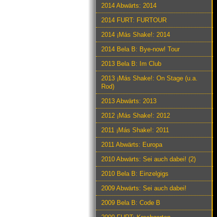
2014 Abwärts: 2014
2014 FURT: FURTOUR
2014 ¡Más Shake!: 2014
2014 Bela B: Bye-now! Tour
2013 Bela B: Im Club
2013 ¡Más Shake!: On Stage (u.a.
Rod)
2013 Abwärts: 2013
2012 ¡Más Shake!: 2012
2011 ¡Más Shake!: 2011
2011 Abwärts: Europa
2010 Abwärts: Sei auch dabei! (2)
2010 Bela B: Einzelgigs
2009 Abwärts: Sei auch dabei!
2009 Bela B: Code B