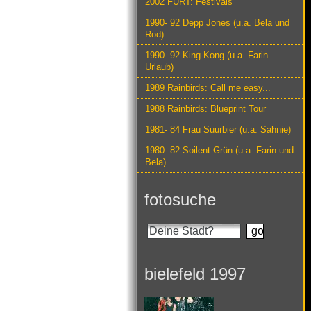
2002 FURT: Festivals
1990- 92 Depp Jones (u.a. Bela und
Rod)
1990- 92 King Kong (u.a. Farin
Urlaub)
1989 Rainbirds: Call me easy...
1988 Rainbirds: Blueprint Tour
1981- 84 Frau Suurbier (u.a. Sahnie)
1980- 82 Soilent Grün (u.a. Farin und
Bela)
fotosuche
bielefeld 1997