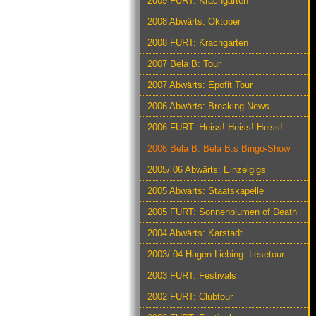
2009 FURT: Krachgarten
2008 Abwärts: Oktober
2008 FURT: Krachgarten
2007 Bela B: Tour
2007 Abwärts: Epofit Tour
2006 Abwärts: Breaking News
2006 FURT: Heiss! Heiss! Heiss!
2006 Bela B: Bela B.s Bingo-Show
2005/ 06 Abwärts: Einzelgigs
2005 Abwärts: Staatskapelle
2005 FURT: Sonnenblumen of Death
2004 Abwärts: Karstadt
2003/ 04 Hagen Liebing: Lesetour
2003 FURT: Festivals
2002 FURT: Clubtour