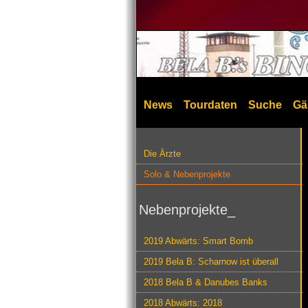
News
Tourdaten
Suche
Gä
Die Ärzte
Solo & Nebenprojekte
Nebenprojekte_
2019 Abwärts: Smart Bomb
2019 Bela B: Scharnow ist überall
2018 Bela B & Danubes Banks
2018 Abwärts: 2018