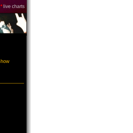
*
live charts
-Show