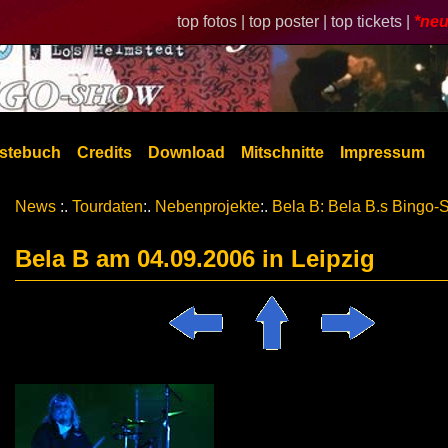
top fotos |
top poster |
top tickets |
*neu
stebuch
Credits
Download
Mitschnitte
Impressum
News
:.
Tourdaten
:.
Nebenprojekte
:.
Bela B: Bela B.s Bingo
Bela B am 04.09.2006 in Leipzig