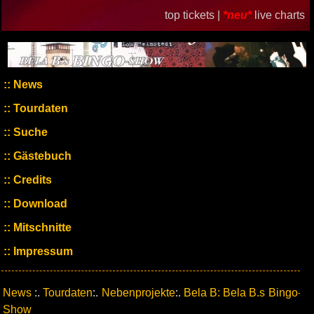
top tickets |
*neu*
live charts
News
Tourdaten
Suche
Gästebuch
Credits
Download
Mitschnitte
Impressum
News
:.
Tourdaten
:.
Nebenprojekte
:.
Bela B: Bela B.s Bingo-
Show