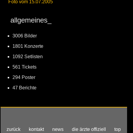
Foto vom 15.07.2005
allgemeines_
3006 Bilder
1801 Konzerte
1092 Setlisten
561 Tickets
294 Poster
47 Berichte
zurück
kontakt
news
die ärzte offiziell
top