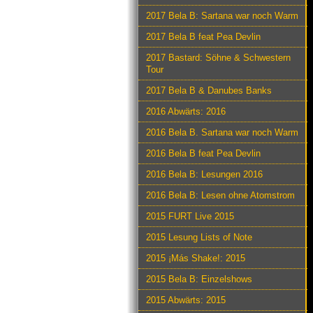
2017 Bela B: Sartana war noch Warm
2017 Bela B feat Pea Devlin
2017 Bastard: Söhne & Schwestern
Tour
2017 Bela B & Danubes Banks
2016 Abwärts: 2016
2016 Bela B. Sartana war noch Warm
2016 Bela B feat Pea Devlin
2016 Bela B: Lesungen 2016
2016 Bela B: Lesen ohne Atomstrom
2015 FURT Live 2015
2015 Lesung Lists of Note
2015 ¡Más Shake!: 2015
2015 Bela B: Einzelshows
2015 Abwärts: 2015