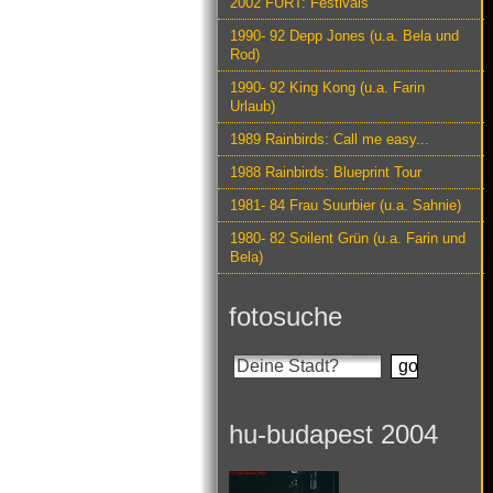
2002 FURT: Festivals
1990- 92 Depp Jones (u.a. Bela und
Rod)
1990- 92 King Kong (u.a. Farin
Urlaub)
1989 Rainbirds: Call me easy...
1988 Rainbirds: Blueprint Tour
1981- 84 Frau Suurbier (u.a. Sahnie)
1980- 82 Soilent Grün (u.a. Farin und
Bela)
fotosuche
hu-budapest 2004