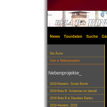
News
Tourdaten
Suche
Gä
Die Ärzte
Solo & Nebenprojekte
Nebenprojekte_
2019 Abwärts: Smart Bomb
2019 Bela B: Scharnow ist überall
2018 Bela B & Danubes Banks
2018 Abwärts: 2018