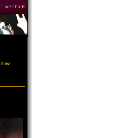
*
live charts
-Show