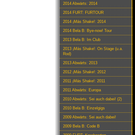
2014 Abwärts: 2014
2014 FURT: FURTOUR
2014 ¡Más Shake!: 2014
2014 Bela B: Bye-now! Tour
2013 Bela B: Im Club
2013 ¡Más Shake!: On Stage (u.a.
Rod)
2013 Abwärts: 2013
2012 ¡Más Shake!: 2012
2011 ¡Más Shake!: 2011
2011 Abwärts: Europa
2010 Abwärts: Sei auch dabei! (2)
2010 Bela B: Einzelgigs
2009 Abwärts: Sei auch dabei!
2009 Bela B: Code B