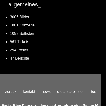
allgemeines_
3006 Bilder
1801 Konzerte
1092 Setlisten
561 Tickets
294 Poster
47 Berichte
zurück
kontakt
news
die ärzte offiziell
top
Farin: Eine Pause ist das nicht, sondern eine Pause für