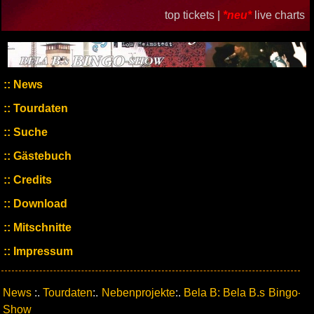
top tickets |
*neu*
live charts
News
Tourdaten
Suche
Gästebuch
Credits
Download
Mitschnitte
Impressum
News
:.
Tourdaten
:.
Nebenprojekte
:.
Bela B: Bela B.s Bingo-
Show