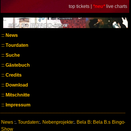
top tickets |
*neu*
live charts
News
Tourdaten
Suche
Gästebuch
Credits
Download
Mitschnitte
Impressum
News
:.
Tourdaten
:.
Nebenprojekte
:.
Bela B: Bela B.s Bingo-
Show