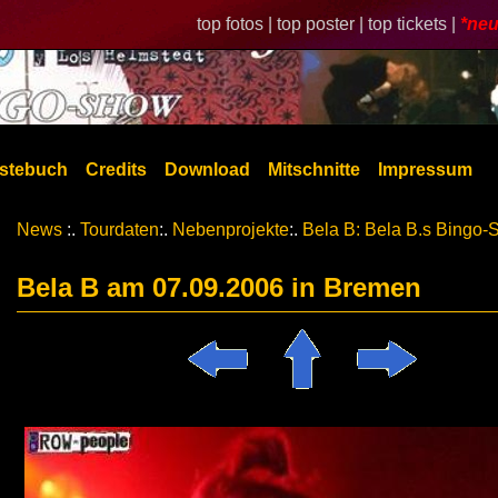
top fotos |
top poster |
top tickets |
*neu
stebuch
Credits
Download
Mitschnitte
Impressum
News
:.
Tourdaten
:.
Nebenprojekte
:.
Bela B: Bela B.s Bingo
Bela B am 07.09.2006 in Bremen