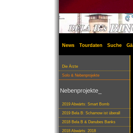
News
Tourdaten
Suche
Gä
Die Ärzte
Solo & Nebenprojekte
Nebenprojekte_
2019 Abwärts: Smart Bomb
2019 Bela B: Scharnow ist überall
2018 Bela B & Danubes Banks
2018 Abwärts: 2018