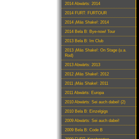
2014 Abwärts: 2014
2014 FURT: FURTOUR
2014 ¡Más Shake!: 2014
2014 Bela B: Bye-now! Tour
2013 Bela B: Im Club
2013 ¡Más Shake!: On Stage (u.a.
Rod)
2013 Abwärts: 2013
2012 ¡Más Shake!: 2012
2011 ¡Más Shake!: 2011
2011 Abwärts: Europa
2010 Abwärts: Sei auch dabei! (2)
2010 Bela B: Einzelgigs
2009 Abwärts: Sei auch dabei!
2009 Bela B: Code B