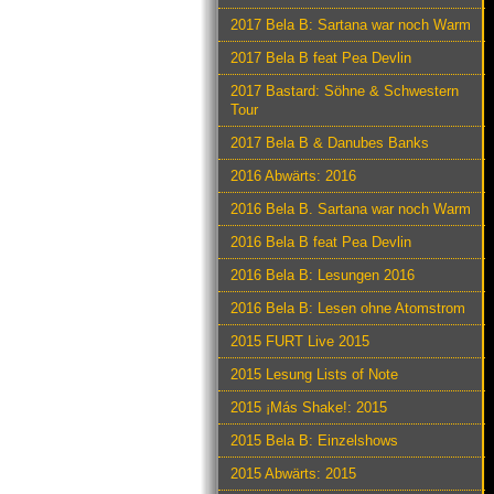
2017 Bela B: Sartana war noch Warm
2017 Bela B feat Pea Devlin
2017 Bastard: Söhne & Schwestern
Tour
2017 Bela B & Danubes Banks
2016 Abwärts: 2016
2016 Bela B. Sartana war noch Warm
2016 Bela B feat Pea Devlin
2016 Bela B: Lesungen 2016
2016 Bela B: Lesen ohne Atomstrom
2015 FURT Live 2015
2015 Lesung Lists of Note
2015 ¡Más Shake!: 2015
2015 Bela B: Einzelshows
2015 Abwärts: 2015