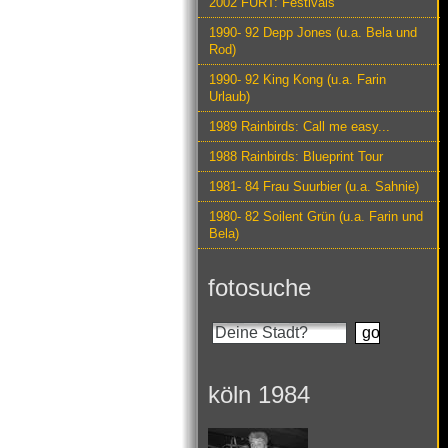
2002 FURT: Festivals
1990- 92 Depp Jones (u.a. Bela und
Rod)
1990- 92 King Kong (u.a. Farin
Urlaub)
1989 Rainbirds: Call me easy...
1988 Rainbirds: Blueprint Tour
1981- 84 Frau Suurbier (u.a. Sahnie)
1980- 82 Soilent Grün (u.a. Farin und
Bela)
fotosuche
köln 1984