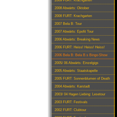
2009 FURT: Krachgarten
2008 Abwärts: Oktober
2008 FURT: Krachgarten
2007 Bela B: Tour
2007 Abwärts: Epofit Tour
2006 Abwärts: Breaking News
2006 FURT: Heiss! Heiss! Heiss!
2006 Bela B: Bela B.s Bingo-Show
2005/ 06 Abwärts: Einzelgigs
2005 Abwärts: Staatskapelle
2005 FURT: Sonnenblumen of Death
2004 Abwärts: Karstadt
2003/ 04 Hagen Liebing: Lesetour
2003 FURT: Festivals
2002 FURT: Clubtour