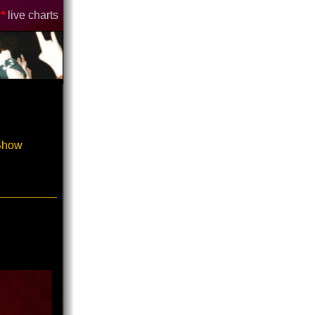
*
live charts
-Show