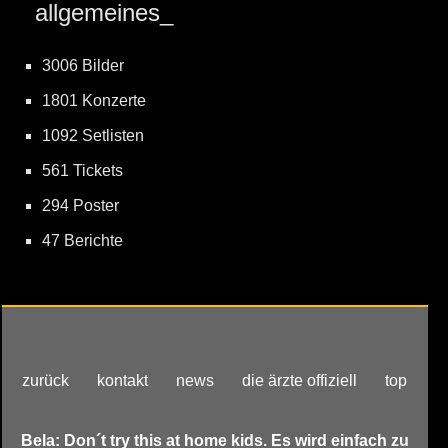
allgemeines_
3006 Bilder
1801 Konzerte
1092 Setlisten
561 Tickets
294 Poster
47 Berichte
zurück
kontakt
news
die ärzte offiziell
top
Bela: Don´t try this at home kids. Es wird einfach zu