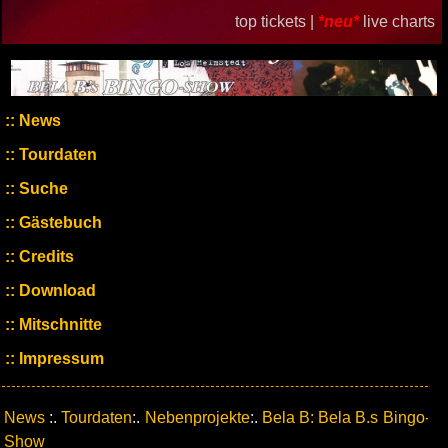
top tickets |
*neu*
live charts
News
Tourdaten
Suche
Gästebuch
Credits
Download
Mitschnitte
Impressum
News
:.
Tourdaten
:.
Nebenprojekte
:.
Bela B: Bela B.s Bingo-
Show