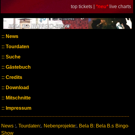
top tickets |
*neu*
live charts
News
Tourdaten
Suche
Gästebuch
Credits
Download
Mitschnitte
Impressum
News
:.
Tourdaten
:.
Nebenprojekte
:.
Bela B: Bela B.s Bingo-
Show