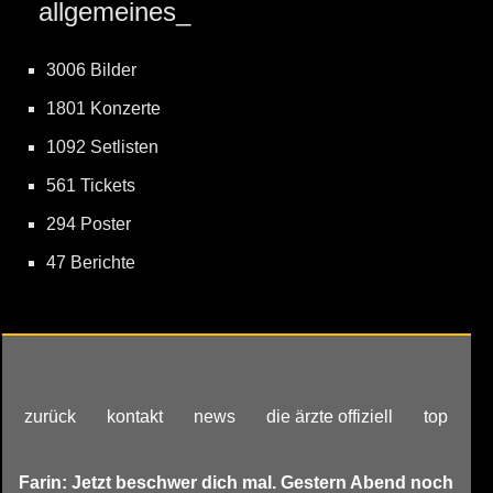
allgemeines_
3006 Bilder
1801 Konzerte
1092 Setlisten
561 Tickets
294 Poster
47 Berichte
zurück
kontakt
news
die ärzte offiziell
top
Farin: Jetzt beschwer dich mal. Gestern Abend noch