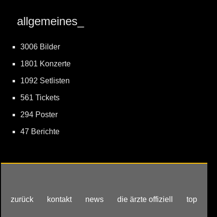
allgemeines_
3006 Bilder
1801 Konzerte
1092 Setlisten
561 Tickets
294 Poster
47 Berichte
zurück
kontakt
news
die ärzte offiziell
top