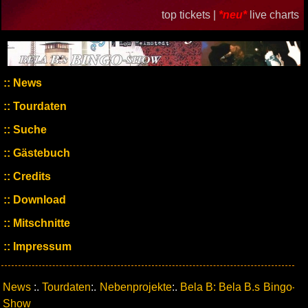
top tickets |
*neu*
live charts
News
Tourdaten
Suche
Gästebuch
Credits
Download
Mitschnitte
Impressum
News
:.
Tourdaten
:.
Nebenprojekte
:.
Bela B: Bela B.s Bingo-
Show