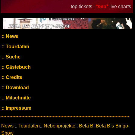
top tickets |
*neu*
live charts
News
Tourdaten
Suche
Gästebuch
Credits
Download
Mitschnitte
Impressum
News
:.
Tourdaten
:.
Nebenprojekte
:.
Bela B: Bela B.s Bingo-
Show