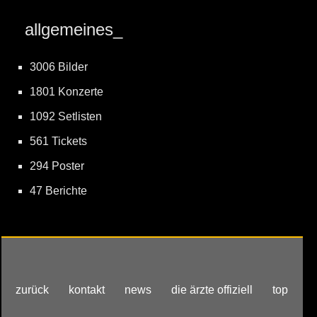
allgemeines_
3006 Bilder
1801 Konzerte
1092 Setlisten
561 Tickets
294 Poster
47 Berichte
zurück
kontakt
news
die ärzte offiziell
top