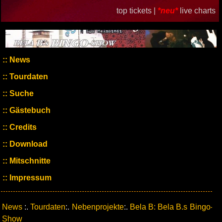
top tickets |
*neu*
live charts
News
Tourdaten
Suche
Gästebuch
Credits
Download
Mitschnitte
Impressum
News
:.
Tourdaten
:.
Nebenprojekte
:.
Bela B: Bela B.s Bingo-
Show