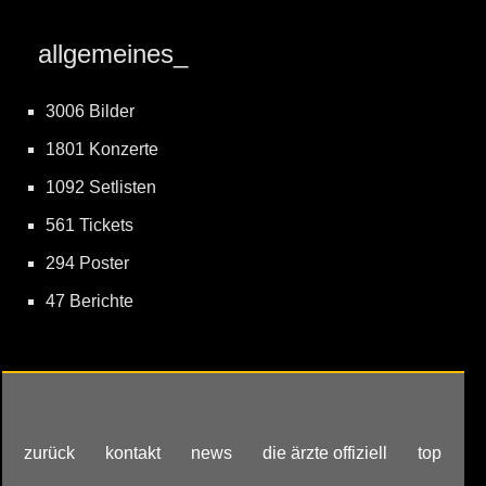
allgemeines_
3006 Bilder
1801 Konzerte
1092 Setlisten
561 Tickets
294 Poster
47 Berichte
zurück
kontakt
news
die ärzte offiziell
top