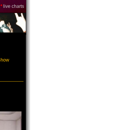
*
live charts
-Show