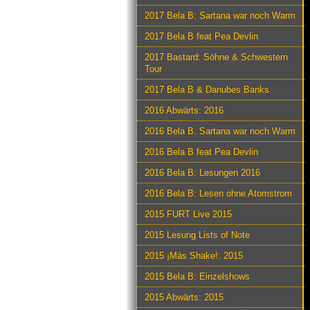
2017 Bela B: Sartana war noch Warm
2017 Bela B feat Pea Devlin
2017 Bastard: Söhne & Schwestern
Tour
2017 Bela B & Danubes Banks
2016 Abwärts: 2016
2016 Bela B. Sartana war noch Warm
2016 Bela B feat Pea Devlin
2016 Bela B: Lesungen 2016
2016 Bela B: Lesen ohne Atomstrom
2015 FURT Live 2015
2015 Lesung Lists of Note
2015 ¡Más Shake!: 2015
2015 Bela B: Einzelshows
2015 Abwärts: 2015