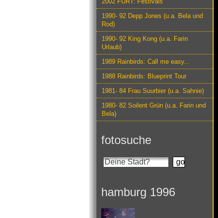
2002 FURT: Festivals
1990- 92 Depp Jones (u.a. Bela und
Rod)
1990- 92 King Kong (u.a. Farin
Urlaub)
1989 Rainbirds: Call me easy...
1988 Rainbirds: Blueprint Tour
1981- 84 Frau Suurbier (u.a. Sahnie)
1980- 82 Soilent Grün (u.a. Farin und
Bela)
fotosuche
hamburg 1996