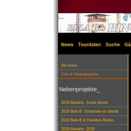
News
Tourdaten
Suche
Gä
Die Ärzte
Solo & Nebenprojekte
Nebenprojekte_
2019 Abwärts: Smart Bomb
2019 Bela B: Scharnow ist überall
2018 Bela B & Danubes Banks
2018 Abwärts: 2018