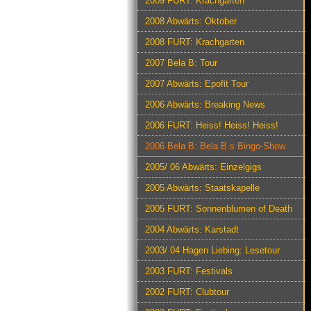
2009 FURT: Krachgarten
2008 Abwärts: Oktober
2008 FURT: Krachgarten
2007 Bela B: Tour
2007 Abwärts: Epofit Tour
2006 Abwärts: Breaking News
2006 FURT: Heiss! Heiss! Heiss!
2006 Bela B: Bela B.s Bingo-Show
2005/ 06 Abwärts: Einzelgigs
2005 Abwärts: Staatskapelle
2005 FURT: Sonnenblumen of Death
2004 Abwärts: Karstadt
2003/ 04 Hagen Liebing: Lesetour
2003 FURT: Festivals
2002 FURT: Clubtour