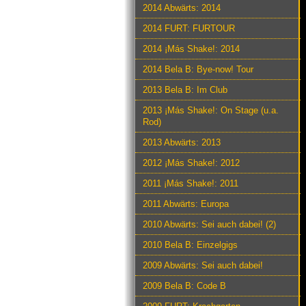
2014 Abwärts: 2014
2014 FURT: FURTOUR
2014 ¡Más Shake!: 2014
2014 Bela B: Bye-now! Tour
2013 Bela B: Im Club
2013 ¡Más Shake!: On Stage (u.a.
Rod)
2013 Abwärts: 2013
2012 ¡Más Shake!: 2012
2011 ¡Más Shake!: 2011
2011 Abwärts: Europa
2010 Abwärts: Sei auch dabei! (2)
2010 Bela B: Einzelgigs
2009 Abwärts: Sei auch dabei!
2009 Bela B: Code B