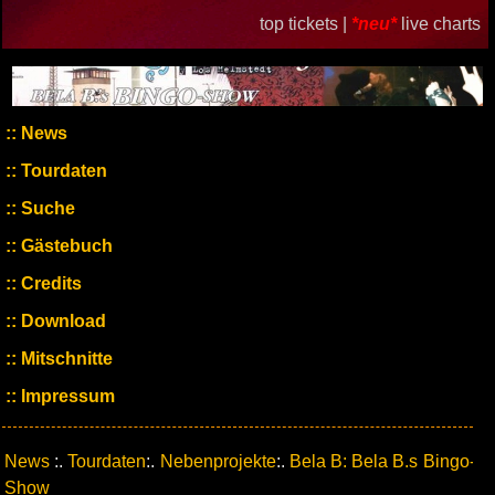
top tickets |
*neu*
live charts
News
Tourdaten
Suche
Gästebuch
Credits
Download
Mitschnitte
Impressum
News
:.
Tourdaten
:.
Nebenprojekte
:.
Bela B: Bela B.s Bingo-
Show