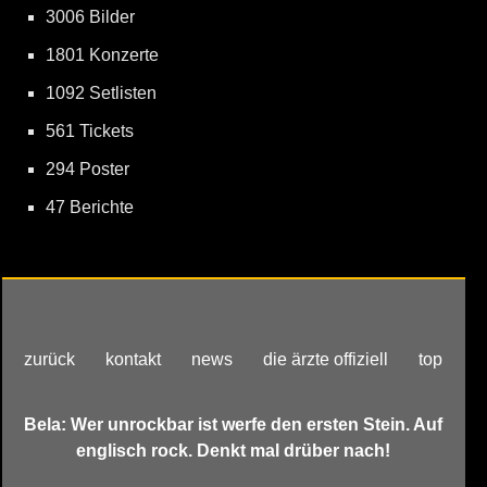
3006 Bilder
1801 Konzerte
1092 Setlisten
561 Tickets
294 Poster
47 Berichte
zurück
kontakt
news
die ärzte offiziell
top
Bela: Wer unrockbar ist werfe den ersten Stein. Auf
englisch rock. Denkt mal drüber nach!