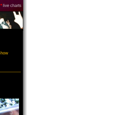
*
live charts
-Show