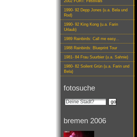
2002 FURT: Festivals
1990- 92 Depp Jones (u.a. Bela und
Rod)
1990- 92 King Kong (u.a. Farin
Urlaub)
1989 Rainbirds: Call me easy...
1988 Rainbirds: Blueprint Tour
1981- 84 Frau Suurbier (u.a. Sahnie)
1980- 82 Soilent Grün (u.a. Farin und
Bela)
fotosuche
bremen 2006