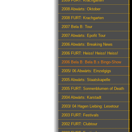
2009 FURT: Krachgarten
2008 Abwärts: Oktober
2008 FURT: Krachgarten
2007 Bela B: Tour
2007 Abwärts: Epofit Tour
2006 Abwärts: Breaking News
2006 FURT: Heiss! Heiss! Heiss!
2006 Bela B: Bela B.s Bingo-Show
2005/ 06 Abwärts: Einzelgigs
2005 Abwärts: Staatskapelle
2005 FURT: Sonnenblumen of Death
2004 Abwärts: Karstadt
2003/ 04 Hagen Liebing: Lesetour
2003 FURT: Festivals
2002 FURT: Clubtour