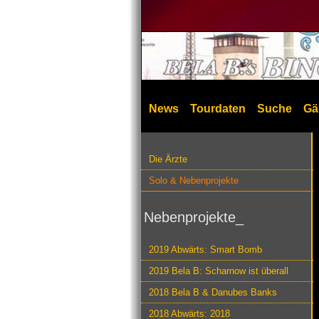
News
Tourdaten
Suche
Gä
Die Ärzte
Solo & Nebenprojekte
Nebenprojekte_
2019 Abwärts: Smart Bomb
2019 Bela B: Scharnow ist überall
2018 Bela B & Danubes Banks
2018 Abwärts: 2018