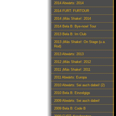
2014 Abwärts: 2014
2014 FURT: FURTOUR
2014 ¡Más Shake!: 2014
2014 Bela B: Bye-now! Tour
2013 Bela B: Im Club
2013 ¡Más Shake!: On Stage (u.a.
Rod)
2013 Abwärts: 2013
2012 ¡Más Shake!: 2012
2011 ¡Más Shake!: 2011
2011 Abwärts: Europa
2010 Abwärts: Sei auch dabei! (2)
2010 Bela B: Einzelgigs
2009 Abwärts: Sei auch dabei!
2009 Bela B: Code B