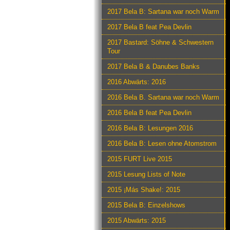
2017 Bela B: Sartana war noch Warm
2017 Bela B feat Pea Devlin
2017 Bastard: Söhne & Schwestern
Tour
2017 Bela B & Danubes Banks
2016 Abwärts: 2016
2016 Bela B. Sartana war noch Warm
2016 Bela B feat Pea Devlin
2016 Bela B: Lesungen 2016
2016 Bela B: Lesen ohne Atomstrom
2015 FURT Live 2015
2015 Lesung Lists of Note
2015 ¡Más Shake!: 2015
2015 Bela B: Einzelshows
2015 Abwärts: 2015