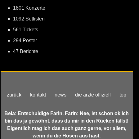
1801 Konzerte
1092 Setlisten
561 Tickets
294 Poster
47 Berichte
zurück
kontakt
news
die ärzte offiziell
top
Bela: Entschuldige Farin. Farin: Nee, ist schon ok ich
bin das ja gewöhnt, dass du mir in den Rücken fällst!
Eigentlich mag ich das auch ganz gerne, vor allem,
wenn du die Hosen aus hast.