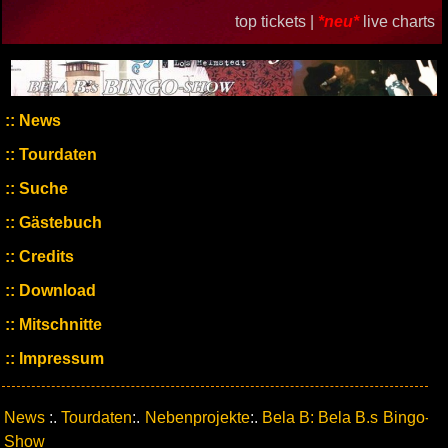
top tickets |
*neu*
live charts
News
Tourdaten
Suche
Gästebuch
Credits
Download
Mitschnitte
Impressum
News
:.
Tourdaten
:.
Nebenprojekte
:.
Bela B: Bela B.s Bingo-
Show